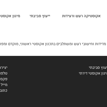
אקוסטיקה רעש ורעידות
ייעוץ סביבתי
מיגון אקוסטי
מדידות וחישובי רעש ומשתלבים בתכנון אקוסטי ראשוני, מוקדם ומפורט.
עוץ סביבתי
יציר
גון אקוסטי דירתי
טלפון: 87119
פקס: -9574629
מייל office@eco-eng.co.il
כתובת: רח׳